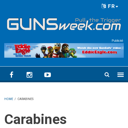
Skip to main content
FR
Language menu
Publicité
HOME
/
CARABINES
Carabines