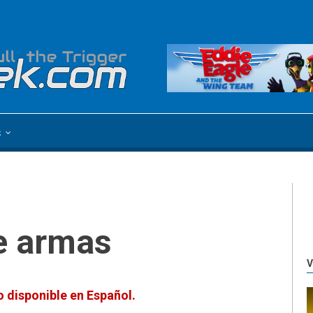
s
de armas
V
 disponible en Español.