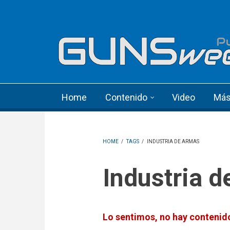
Skip to main content
Language menu
Home
Contenido
Video
Má
HOME
/
TAGS
/
INDUSTRIA DE ARMAS
Industria 
Lo sentimos, no hay contenido