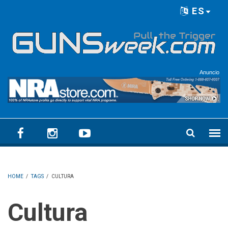
Skip to main content
ES
Language menu
Anuncio
HOME
/
TAGS
/
CULTURA
Cultura