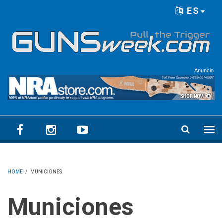
Skip to main content
ES
Language menu
Anuncio
HOME
/
MUNICIONES
Municiones