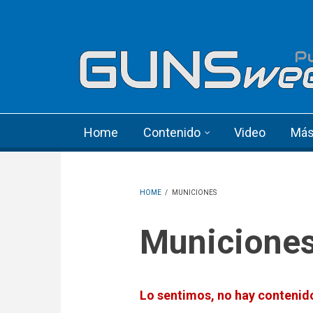
Skip to main content
Language menu
Home
Contenido
Video
Má
HOME
/
MUNICIONES
Municione
Lo sentimos, no hay contenido