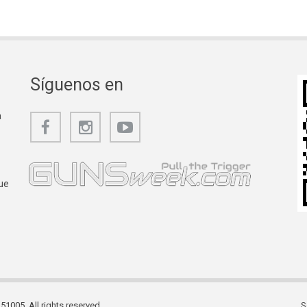
Síguenos en
a
ue
1005. All rights reserved.
S