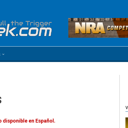
s
s
V
 disponible en Español.