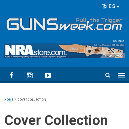
Skip to main content
ES
Language menu
Anuncio
HOME
/
COVER COLLECTION
Cover Collection