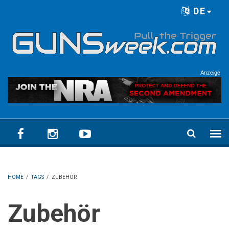
Skip to main content
DE
Language menu
Anzeige
HOME
/
TAGS
/
ZUBEHÖR
Zubehör