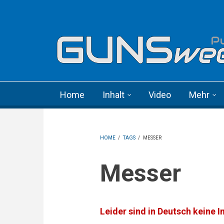
Skip to main content
Language menu
Home
Inhalt
Video
Mehr
HOME
/
TAGS
/
MESSER
Messer
Leider sind in Deutsch keine I