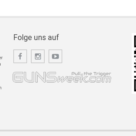
Folge uns auf
er
m
n