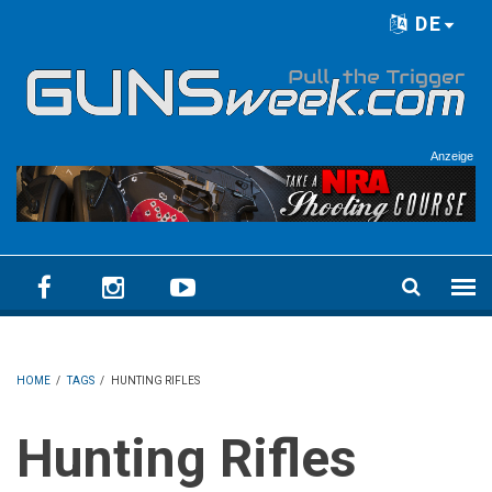
Skip to main content
DE
Language menu
Anzeige
HOME
/
TAGS
/
HUNTING RIFLES
Hunting Rifles