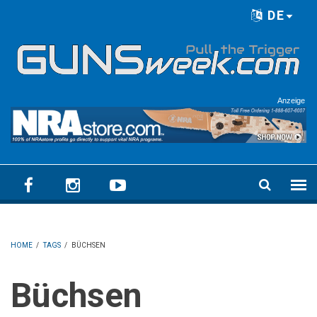
Skip to main content
DE
Language menu
Anzeige
HOME
/
TAGS
/
BÜCHSEN
Büchsen