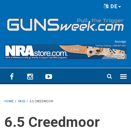
Skip to main content
DE
Language menu
Anzeige
HOME
/
TAGS
/
6.5 CREEDMOOR
6.5 Creedmoor