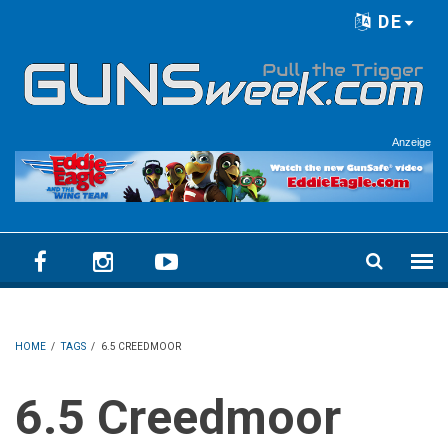
Skip to main content
DE
Language menu
Anzeige
HOME
/
TAGS
/
6.5 CREEDMOOR
6.5 Creedmoor