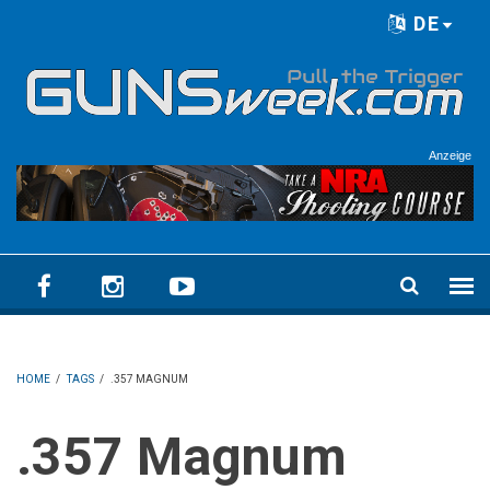
Skip to main content
DE
Language menu
Anzeige
HOME
/
TAGS
/
.357 MAGNUM
.357 Magnum