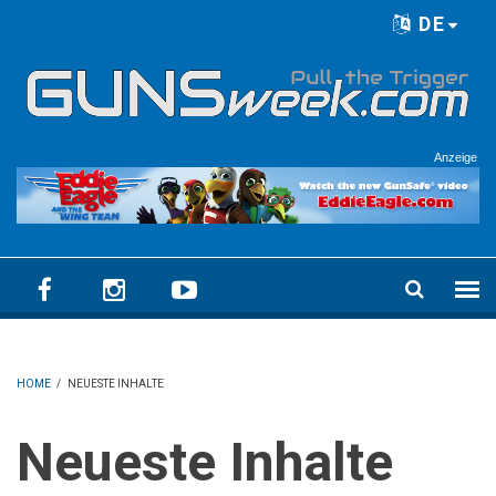
Skip to main content
DE
Language menu
Anzeige
HOME
/
NEUESTE INHALTE
Neueste Inhalte