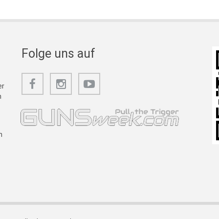
Folge uns auf
er
m
n