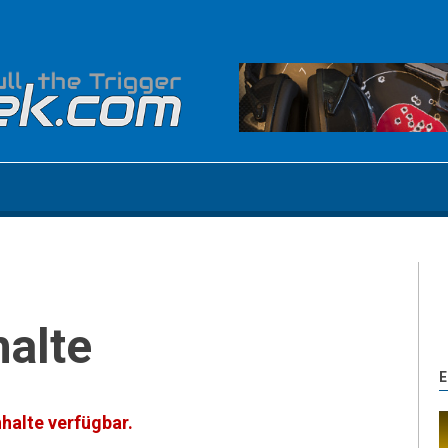
halte
E
nhalte verfügbar.