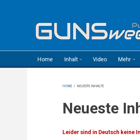
Skip to main content
Language menu
Home
Inhalt
Video
Mehr
HOME
/
NEUESTE INHALTE
Neueste In
Leider sind in Deutsch keine I